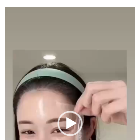
動
画
プ
レ
ー
ヤ
ー