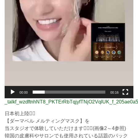
00:00
00:16
_talkf_wzdftnhNT8_PKTErRbTqjyfTNjO2VqlUK_f_205ae0a
日本初上陸❤️‍🔥
【ダーマベル メルティングマスク】を
当スタジオで体験していただけます💆‍♀️✨(画像2～4参照)
韓国の皮膚科やサロンでも使用されている話題のパック