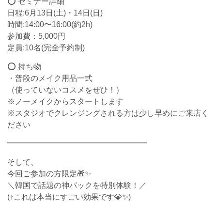
⭕️ セミナー詳細
日程:6月13日(土)・14日(日)
時間:14:00〜16:00(約2h)
参加費：5,000円
定員:10名(完全予約制)
⭕️ 持ち物
・普段のメイク用品一式
（使っていないコスメをぜひ！）
※ノーメイクからスタートします
※スタジオでクレンジングされる方は少し早めにご来店く
ださい
━━━━━━━━━━━━━━━━━━
そして、
今回ご参加の方限定🎁✨
＼韓国で話題の神パックを特別体験！／
(↑これは本当にすごい効果です💎✨)