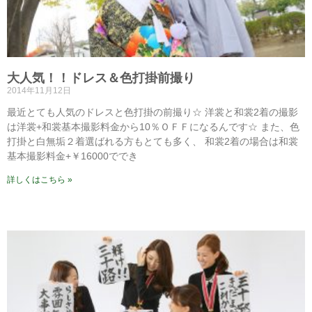
大人気！！ドレス＆色打掛前撮り
2014年11月12日
最近とても人気のドレスと色打掛の前撮り☆ 洋裳と和裳2着の撮影
は洋裳+和裳基本撮影料金から10％ＯＦＦになるんです☆ また、色
打掛と白無垢２着選ばれる方もとても多く、 和裳2着の場合は和裳
基本撮影料金+￥16000ででき
詳しくはこちら »