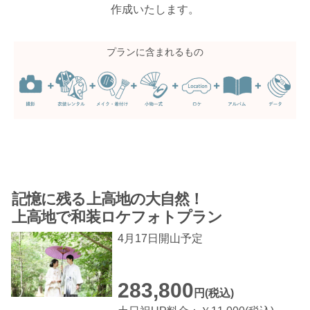
作成いたします。
プランに含まれるもの
記憶に残る上高地の大自然！
上高地で和装ロケフォト
プラン
4月17日開山予定
283,800
円(税込)