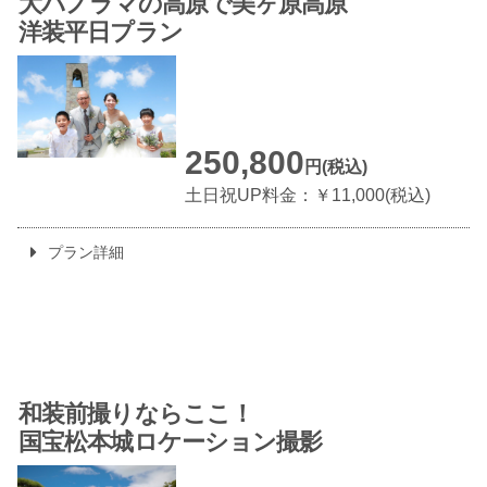
大パノラマの高原で
美ヶ原高原
洋装平日プラン
250,800
円(税込)
土日祝UP料金：￥11,000(税込)
プラン詳細
和装前撮りならここ！
国宝松本城
ロケーション撮影