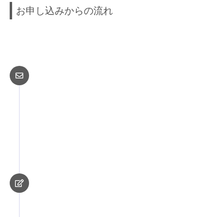
お申し込みからの流れ
お問合せ
お電話やメールなどでお問合せ下さ
い。
日程・衣装合わせ
試着も出来ます。撮影の日や内容な
どを打合せします。