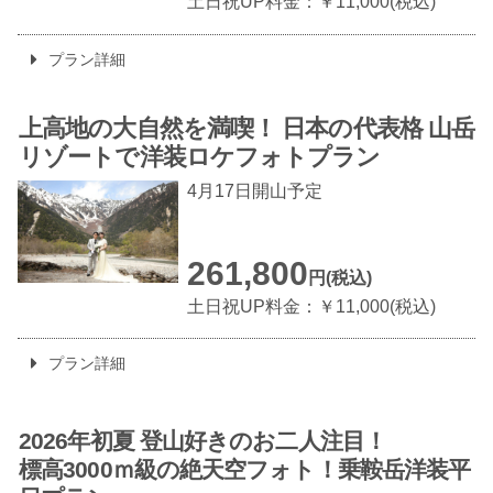
土日祝UP料金：￥11,000(税込)
プラン詳細
上高地の大自然を満喫！
日本の代表格 山岳
リゾートで洋装ロケフォトプラン
4月17日開山予定
261,800
円(税込)
土日祝UP料金：￥11,000(税込)
プラン詳細
2026年初夏
登山好きのお二人注目！
標高3000ｍ級の絶天空フォト！乗鞍岳洋装平