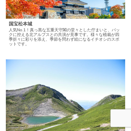
国宝松本城
人気No.1！真っ黒な五重天守閣の堂々とした佇まいと、バッ
クに控える北アルプスとの共演が見事です。様々な植栽が四
季折々に彩りを添え、季節を問わず絵になるイチオシのスポ
ットです。