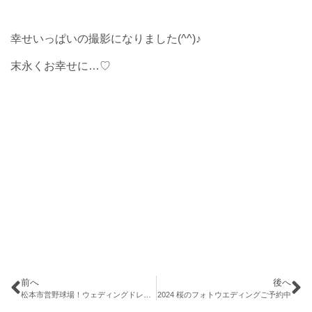
幸せいっぱいの撮影になりました(^^)♪
末永くお幸せに…♡
前へ
後へ
松本市営野球場！ウェディングドレスで前撮り♪
2024 桜のフォトウエディングご予約中