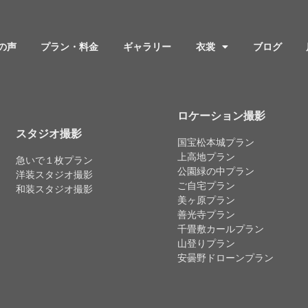
の声
プラン・料金
ギャラリー
衣裳
ブログ
ロケーション撮影
スタジオ撮影
国宝松本城プラン
上高地プラン
急いで１枚プラン
公園緑の中プラン
洋装スタジオ撮影
ご自宅プラン
和装スタジオ撮影
美ヶ原プラン
善光寺プラン
千畳敷カールプラン
山登りプラン
安曇野ドローンプラン