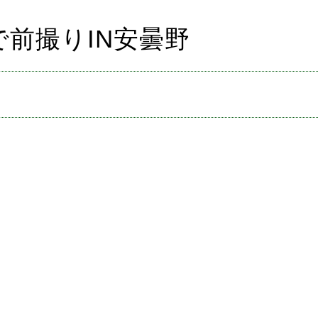
前撮りIN安曇野