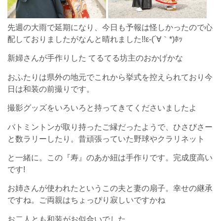
先週の大雨で延期になり、今日も予報は怪しかったので心
配しておりましたがなんと晴れました!!ε-(´∀｀*)ﾎｯ
新婦さんが手作りした てるてる坊主のおかげかな
おふたりは県外の地元でこれから挙式を控えられており今
日は和装の前撮りです。
撮影グッズをいろいろと持ってきてくださいましたよ
バトミントンが取り持ったご縁だったようで、ひさびさー
と数ラリーしたり。昔頑張っていた野球やクラリネット
と一緒に。この『寿』のあか紐は手作りです。完成度高い
です!
お姉さんが使われたというこの夫と妻の扇子。幸せの継承
ですね。ご両親はちょっぴり寂しいですかね
お二人とも和装がお似合いでした。