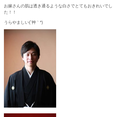
お嫁さんの肌は透き通るような白さでとてもおきれいでし
た！！
うらやましい(´艸｀*)