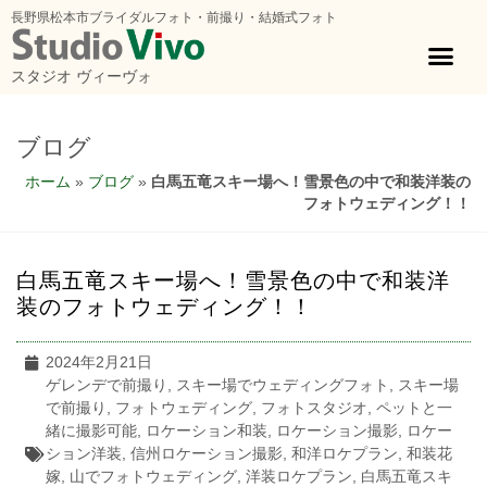
長野県松本市ブライダルフォト・前撮り・結婚式フォト
スタジオ ヴィーヴォ
ブログ
ホーム
»
ブログ
»
白馬五竜スキー場へ！雪景色の中で和装洋装の
フォトウェディング！！
白馬五竜スキー場へ！雪景色の中で和装洋
装のフォトウェディング！！
2024年2月21日
ゲレンデで前撮り
,
スキー場でウェディングフォト
,
スキー場
で前撮り
,
フォトウェディング
,
フォトスタジオ
,
ペットと一
緒に撮影可能
,
ロケーション和装
,
ロケーション撮影
,
ロケー
ション洋装
,
信州ロケーション撮影
,
和洋ロケプラン
,
和装花
嫁
,
山でフォトウェディング
,
洋装ロケプラン
,
白馬五竜スキ