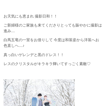
お天気にも恵まれ 撮影日和！！
ご新婦様のご家族も来てくださりとっても賑やかに撮影は
進み…
白馬五竜の一室をお借りして 今度は和装姿から洋装へお
色直しへ…♪
真っ白いゲレンデと黒のドレス！！
レスのクリスタルがキラキラ輝いてすっごく素敵♡