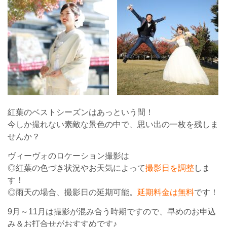
紅葉のベストシーズンはあっという間！
今しか撮れない素敵な景色の中で、思い出の一枚を残しま
せんか？
ヴィーヴォのロケーション撮影は
◎紅葉の色づき状況やお天気によって
撮影日を調整
しま
す！
◎雨天の場合、撮影日の延期可能。
延期料金は無料
です！
9月～11月は撮影が混み合う時期ですので、早めのお申込
み＆お打合せがおすすめです♪