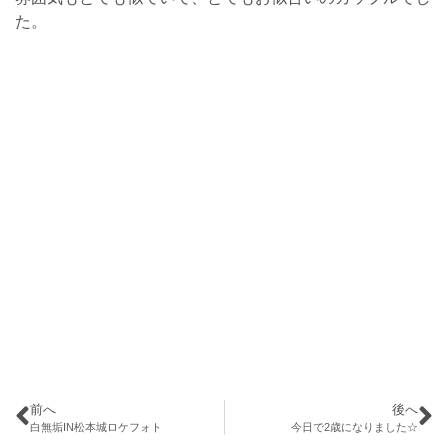
た。
前へ
後へ
白無垢IN松本城ロケフォト
今日で2歳になりました☆