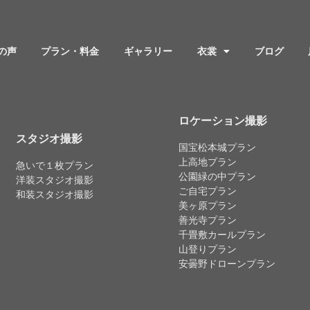
の声
プラン・料金
ギャラリー
衣裳
ブログ
ロケーション撮影
スタジオ撮影
国宝松本城プラン
上高地プラン
急いで１枚プラン
公園緑の中プラン
洋装スタジオ撮影
ご自宅プラン
和装スタジオ撮影
美ヶ原プラン
善光寺プラン
千畳敷カールプラン
山登りプラン
安曇野ドローンプラン