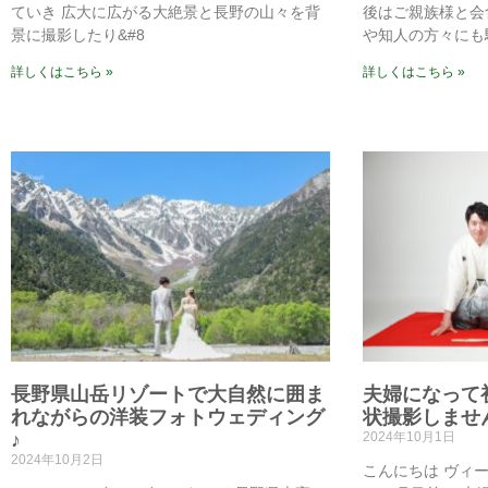
ていき 広大に広がる大絶景と長野の山々を背
後はご親族様と会
景に撮影したり&#8
や知人の方々にも
詳しくはこちら »
詳しくはこちら »
長野県山岳リゾートで大自然に囲ま
夫婦になって
れながらの洋装フォトウェディング
状撮影しませ
♪
2024年10月1日
2024年10月2日
こんにちは ヴィ