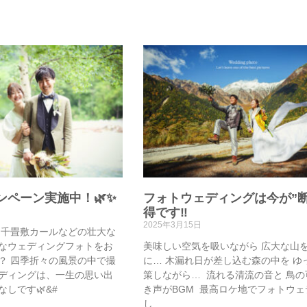
ンペーン実施中！🌿✨
フォトウェディングは今が”断
得です‼️
2025年3月15日
美ヶ原・千畳敷カールなどの壮大な
なウェディングフォトをお
美味しい空気を吸いながら⁡ 広大な山
？ 四季折々の風景の中で撮
に…⁡ 木漏れ日が差し込む森の中を⁡ 
ディングは、一生の思い出
策しながら…⁡ ⁡ 流れる清流の音と⁡ 鳥
しです🌿&#
き声がBGM⁡ ⁡ 最高ロケ地でフォトウ
し