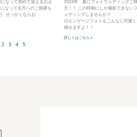
夫婦になって初めて迎えるお正
2024年 夏にフォトウェディングご
話になってる方へのご挨拶も
方！！ この時期にしか撮影できない
^) せっかくならお
ェディングしませんか？ 
のエンゲージフォトもこんなに可愛く
残せますよ！！
詳しくはこちら »
2
3
4
5