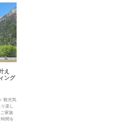
叶え
ィング
 観光気
たり楽し
ご家族
な時間を