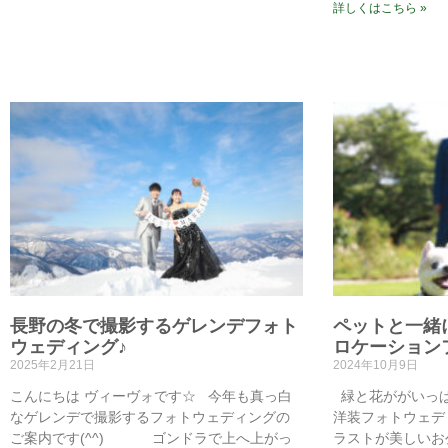
詳しくはこちら »
長野の冬で撮影するゲレンデフォト
ペットと一緒
ウェディング♪
ロケーション
2025年2月21日
2024年10月9日
こんにちは ヴィーヴォです☆ 今年も真っ白
緑と花ががいっ
なゲレンデで撮影するフォトウェディングの
洋装フォトウェデ
ご案内です(^^) ゴンドラで上へ上がっ
ラストが美しいお