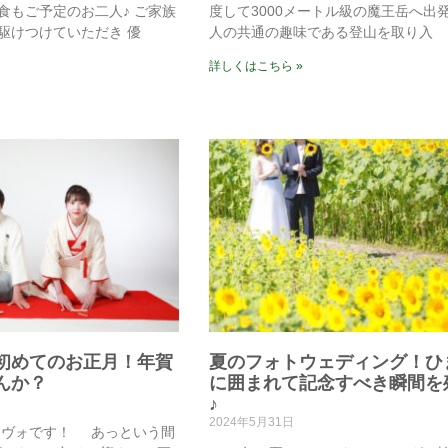
食もご予定のお二人♪ ご家族
度して3000メートル級の魔王岳へ出発
駆けつけていただき 優
人の共通の趣味である登山を取り入
詳しくはこちら »
初めてのお正月！年賀
夏のフォトウェディング！ひ
んか？
に囲まれて記念すべき瞬間を
♪
2024年5月31日
ーヴォです！ あっという間