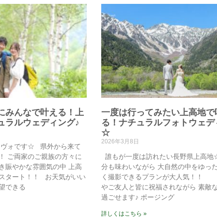
にみんなで叶える！上
一度は行ってみたい上高地で
ュラルウェディング♪
る！ナチュラルフォトウェデ
☆
2026年3月8日
ーヴォです☆ 県外から来て
！ ご両家のご親族の方々に
誰もが一度は訪れたい長野県上高地☆
き賑やかな雰囲気の中 上高
分も味わいながら 大自然の中をゆっ
スタート！！ お天気がいい
く撮影できるプランが大人気！！ 
望できる
やご友人と皆に祝福されながら 素敵
過ごせます♪ ポージング
詳しくはこちら »