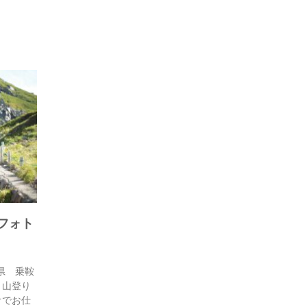
フォト
県 乗鞍
 山登り
オでお仕