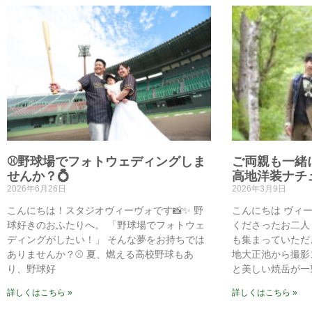
⚾野球場でフォトウェディングしま
ご両親も一緒
せんか？💍
高地洋装ナチ
2026年6月26日
2026年3月9日
こんにちは！スタジオヴィーヴォです📸✨ 野
こんにちは ヴィ
球好きのおふたりへ。 「野球場でフォトウェ
くださったお二人
ディングがしたい！」 そんな夢をお持ちでは
も集まっていただ
ありませんか？⚾ 夏、燃える高校野球もあ
地大正池から撮影
り、野球好
と美しい焼岳が一
詳しくはこちら »
詳しくはこちら »