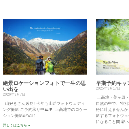
絶景ロケーションフォトで一生の思
早期予約キャ
い出を
2025年3月17日
2026年3月7日
⁡⁡⁡⁡⁡ 上高地・
山好きさん必見‼️⁡⁡⁡ 今年も山岳フォトウェディ
自然の中で、特別
ング撮影⁡⁡ ご予約承り中⛰️🌳⁡⁡ ⁡⁡⁡ 上高地でのロケー
得に叶えませんか
ション撮影&#x1f4
影するフォトウェ
になること間違いな
詳しくはこちら »