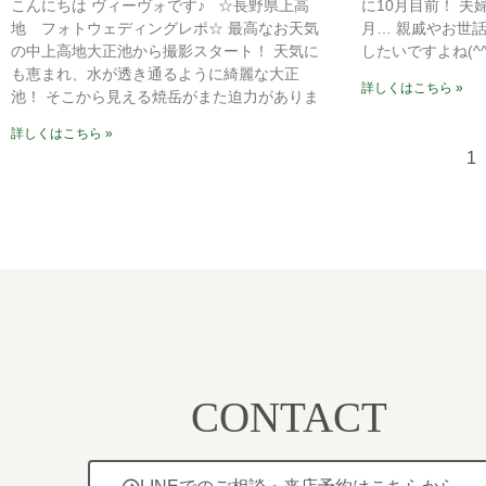
こんにちは ヴィーヴォです♪ ☆長野県上高
に10月目前！ 
地 フォトウェディングレポ☆ 最高なお天気
月… 親戚やお世
の中上高地大正池から撮影スタート！ 天気に
したいですよね(^
も恵まれ、水が透き通るように綺麗な大正
詳しくはこちら »
池！ そこから見える焼岳がまた迫力がありま
詳しくはこちら »
1
CONTACT