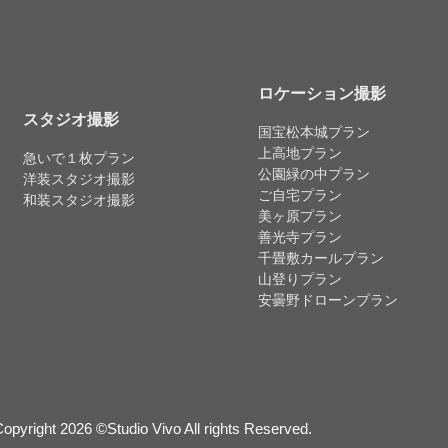
ロケーション撮影
スタジオ撮影
国宝松本城プラン
上高地プラン
急いで１枚プラン
公園緑の中プラン
洋装スタジオ撮影
ご自宅プラン
和装スタジオ撮影
美ヶ原プラン
善光寺プラン
千畳敷カールプラン
山登りプラン
安曇野ドローンプラン
opyright 2026 ©Studio Vivo All rights Reserved.