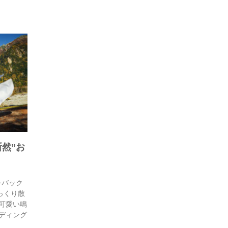
然”お
をバック
ゆっくり散
の可愛い鳴
ェディング