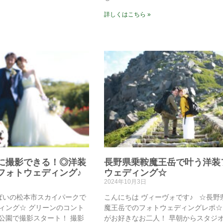
詳しくはこちら »
に撮影できる！◎洋装
長野県乗鞍魔王岳で叶う洋装
フォトウェディング♪
ウェディング☆
2024年10月3日
ぱいの松本市スカイパークで
こんにちは ヴィーヴォです♪ ☆長野
ィング☆ グリーンのコント
魔王岳でのフォトウェディングレポ☆
公園で撮影スタート！ 撮影
がお好きなお二人！ 早朝からスタジ