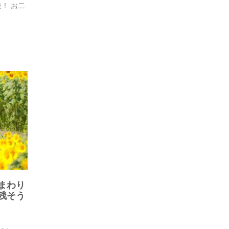
！ お二
まわり
残そう