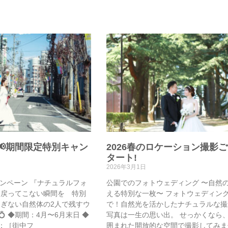
📢期間限定特別キャン
2026春のロケーション撮影
タート!
2026年3月1日
ャンペーン 『ナチュラルフォ
公園でのフォトウェディング 〜自然
 戻ってこない瞬間を 特別
える特別な一枚〜 フォトウェディン
過ぎない自然体の2人で残すウ
で！自然光を活かしたナチュラルな撮
 ◆期間：4月〜6月末日 ◆
写真は一生の思い出。 せっかくなら
ン：［街中フ
囲まれた開放的な空間で撮影してみま