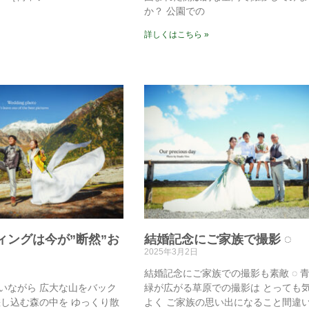
か？ 公園での
詳しくはこちら »
ィングは今が”断然”お
結婚記念にご家族で撮影 ◌⁡
2025年3月2日
結婚記念にご家族での撮影も素敵 ◌⁡ 
いながら⁡ 広大な山をバック
緑が広がる草原での撮影は⁡ とっても
差し込む森の中を⁡ ゆっくり散
よく⁡ ご家族の思い出になること間違いなし‼