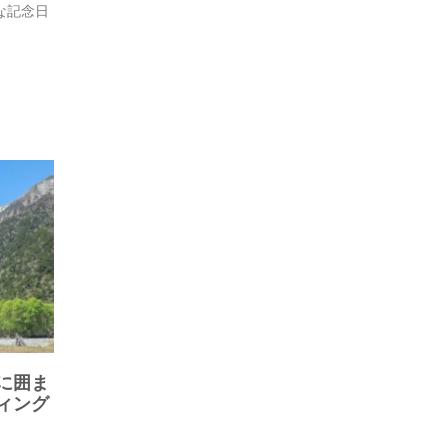
敵な記念日
に囲ま
ィング