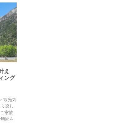
叶え
ィング
 観光気
たり楽し
ご家族
な時間を