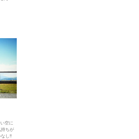
青い空に
気持ちが
️⁡ ⁡