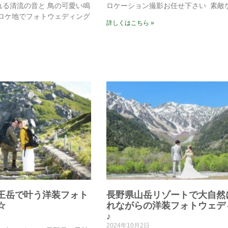
流れる清流の音と⁡ 鳥の可愛い鳴
ロケーション撮影お任せ下さい⁡ ⁡ 素
 最高ロケ地でフォトウェディング
詳しくはこちら »
王岳で叶う洋装フォト
長野県山岳リゾートで大自然
☆
れながらの洋装フォトウェデ
♪
2024年10月2日