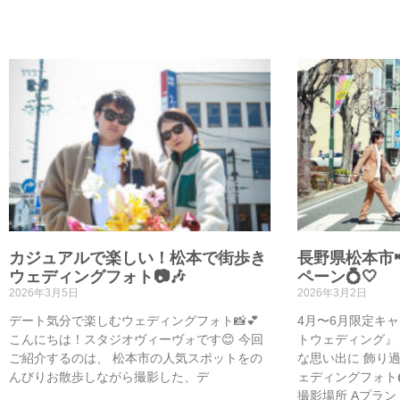
カジュアルで楽しい！松本で街歩き
長野県松本市
ウェディングフォト📷🎶
ペーン💍🤍
2026年3月5日
2026年3月2日
デート気分で楽しむウェディングフォト📸💕
4月〜6月限定キ
こんにちは！スタジオヴィーヴォです😊 今回
トウェディング』
ご紹介するのは、 松本市の人気スポットをの
な思い出に 飾り
んびりお散歩しながら撮影した、デ
ェディングフォト
撮影場所 Aプラ