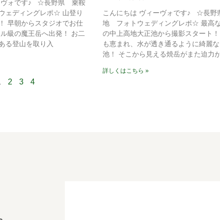
ーヴォです♪ ☆長野県 乗鞍
ウェディングレポ☆ 山登り
こんにちは ヴィーヴォです♪ ☆長野
！ 早朝からスタジオでお仕
地 フォトウェディングレポ☆ 最高
トル級の魔王岳へ出発！ お二
の中上高地大正池から撮影スタート！
ある登山を取り入
も恵まれ、水が透き通るように綺麗な
池！ そこから見える焼岳がまた迫力
詳しくはこちら »
1
2
3
4