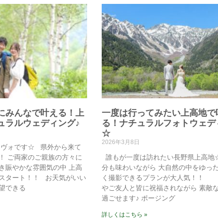
にみんなで叶える！上
一度は行ってみたい上高地で
ュラルウェディング♪
る！ナチュラルフォトウェデ
☆
2026年3月8日
ーヴォです☆ 県外から来て
！ ご両家のご親族の方々に
誰もが一度は訪れたい長野県上高地☆
き賑やかな雰囲気の中 上高
分も味わいながら 大自然の中をゆっ
スタート！！ お天気がいい
く撮影できるプランが大人気！！ 
望できる
やご友人と皆に祝福されながら 素敵
過ごせます♪ ポージング
詳しくはこちら »