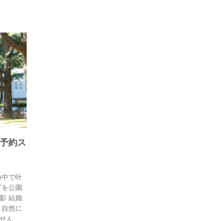
ご予約ス
の中で叶
グを公園
影 結婚
、自然に
せん