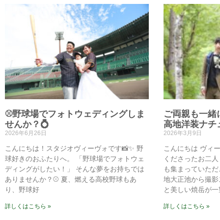
⚾野球場でフォトウェディングしま
ご両親も一緒
せんか？💍
高地洋装ナチ
2026年6月26日
2026年3月9日
こんにちは！スタジオヴィーヴォです📸✨ 野
こんにちは ヴィ
球好きのおふたりへ。 「野球場でフォトウェ
くださったお二人
ディングがしたい！」 そんな夢をお持ちでは
も集まっていただ
ありませんか？⚾ 夏、燃える高校野球もあ
地大正池から撮影
り、野球好
と美しい焼岳が一
詳しくはこちら »
詳しくはこちら »