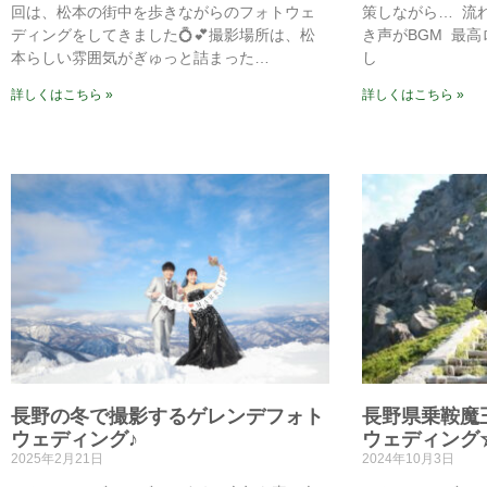
回は、松本の街中を歩きながらのフォトウェ
策しながら…⁡ ⁡ 
ディングをしてきました💍💕撮影場所は、松
き声がBGM⁡ ⁡
本らしい雰囲気がぎゅっと詰まった…
し
詳しくはこちら »
詳しくはこちら »
長野の冬で撮影するゲレンデフォト
長野県乗鞍魔
ウェディング♪
ウェディング
2025年2月21日
2024年10月3日