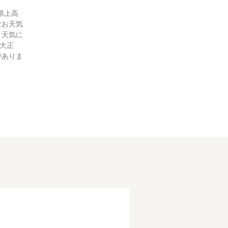
県上高
なお天気
 天気に
大正
がありま