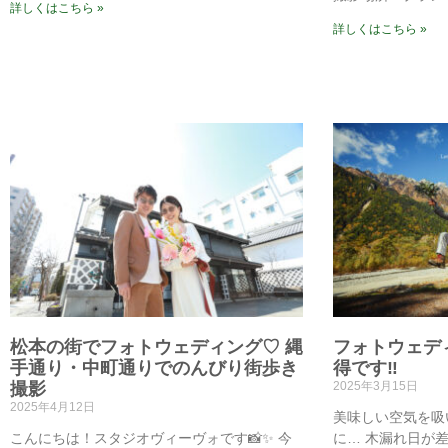
詳しくはこちら »
詳しくはこちら »
松本の街でフォトウェディング♡ 縄
フォトウェデ
手通り・中町通りでのんびり街歩き
得です‼️
撮影
2025年3月15日
2025年4月12日
美味しい空気を吸
こんにちは！スタジオヴィーヴォです📸✨ 今
に…⁡ 木漏れ日が