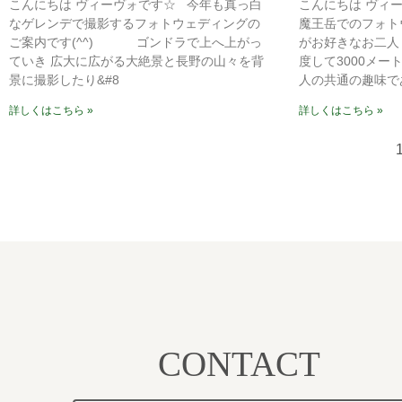
こんにちは ヴィーヴォです☆ 今年も真っ白
こんにちは ヴィ
なゲレンデで撮影するフォトウェディングの
魔王岳でのフォト
ご案内です(^^) ゴンドラで上へ上がっ
がお好きなお二人
ていき 広大に広がる大絶景と長野の山々を背
度して3000メー
景に撮影したり&#8
人の共通の趣味で
詳しくはこちら »
詳しくはこちら »
CONTACT