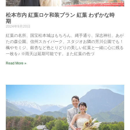
松本市内 紅葉ロケ和装プラン 紅葉 わずかな時
期
2024年9月20日
紅葉の名所、国宝松本城はもちろん、縄手通り、深志神社、あが
たの森公園、信州スカイパーク、スタジオお隣の芳川公園でも！
楓やモミジ、銀杏など色とりどりの美しい紅葉と一緒に心に残る
一枚を♪ ※雨天は延期可能です。また紅葉の色づ
Read More »