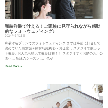
和装洋装で叶える！ご家族に見守られながら感動
的なフォトウェディング♪
2024年5月11日
和装洋装プランでのフォトウェディング まずは事前に打合せで
決めていた白無垢＋紋付羽織袴姿へお仕度し スタジオで数カッ
ト撮影♪ お天気も晴天で撮影日和！！ スタジオすぐお隣の芳川公
園へ… 新緑のシーズンは、色が
Read More »