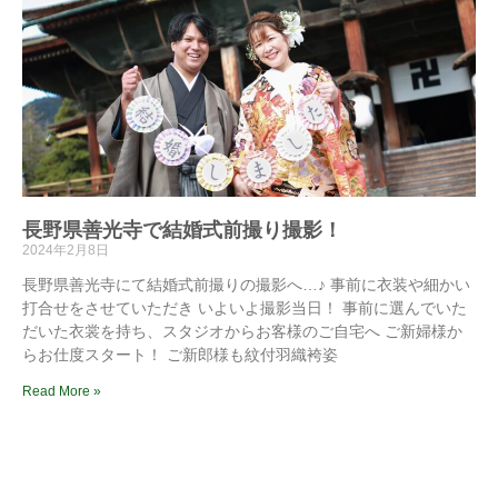
長野県善光寺で結婚式前撮り撮影！
2024年2月8日
長野県善光寺にて結婚式前撮りの撮影へ…♪ 事前に衣装や細かい
打合せをさせていただき いよいよ撮影当日！ 事前に選んでいた
だいた衣裳を持ち、スタジオからお客様のご自宅へ ご新婦様か
らお仕度スタート！ ご新郎様も紋付羽織袴姿
Read More »